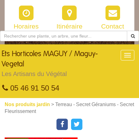
Horaires
Itinéraire
Contact
Ets
Horticoles MAGUY / Maguy-
Toggl
navig
Vegetal
Les Artisans du Végétal
05 46 91 50 54
Nos produits jardin
> Terreau - Secret Géraniums - Secret
Fleurissement