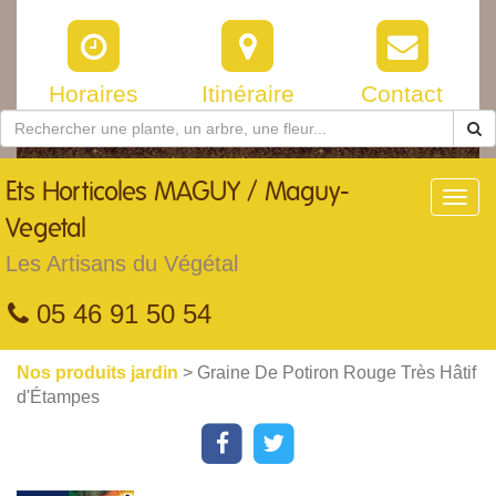
Horaires
Itinéraire
Contact
Ets
Horticoles MAGUY / Maguy-
Toggl
navig
Vegetal
Les Artisans du Végétal
05 46 91 50 54
Nos produits jardin
> Graine De Potiron Rouge Très Hâtif
d'Étampes