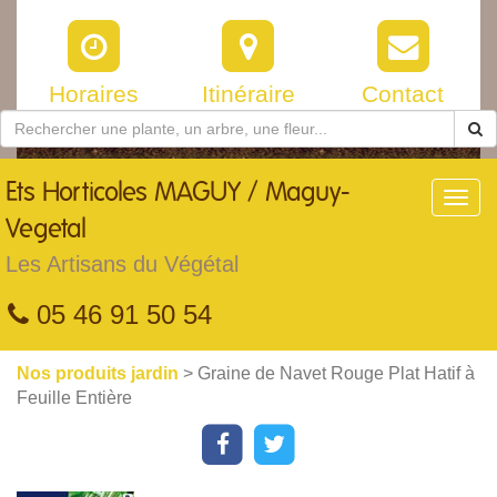
Horaires
Itinéraire
Contact
Ets
Horticoles MAGUY / Maguy-
Toggl
navig
Vegetal
Les Artisans du Végétal
05 46 91 50 54
Nos produits jardin
> Graine de Navet Rouge Plat Hatif à
Feuille Entière