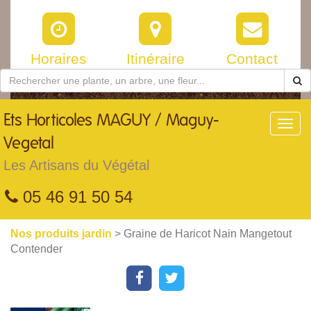
Horaires
Itinéraire
Contact
Ets
Horticoles MAGUY / Maguy-
Toggl
navig
Vegetal
Les Artisans du Végétal
05 46 91 50 54
Nos produits jardin
> Graine de Haricot Nain Mangetout
Contender