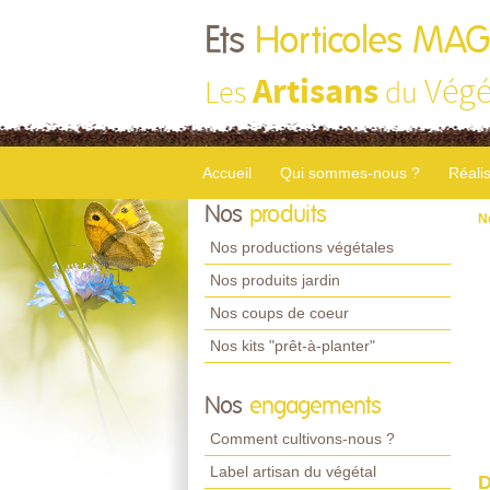
Ets
Horticoles MA
Artisans
Végé
Les
du
Accueil
Qui sommes-nous ?
Réali
Nos
produits
N
Nos productions végétales
Nos produits jardin
Nos coups de coeur
Nos kits "prêt-à-planter"
Nos
engagements
Comment cultivons-nous ?
Label artisan du végétal
D