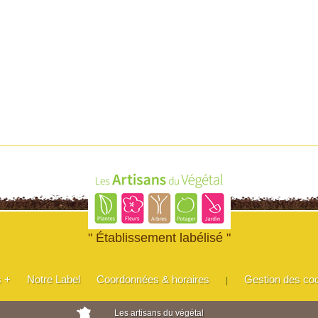
" Établissement labélisé "
s +
Notre Label
Coordonnées & horaires
Gestion des co
|
Les artisans du végétal