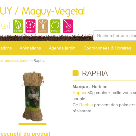
GUY / Maguy-Vegetal
tal
sations
Animations
Agenda jardin
Coordonnées & Horaires
os produits jardin
> Raphia
RAPHIA
Marque :
Nortene
Raphia
50g couleur paille vous se
souple.
Ce
Raphia
provient des palmiers 
résistante.
escriptif du produit