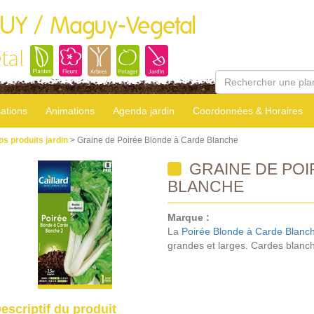
GUY / Maguy-Vegetal
tal
sations
Animations
Agenda jardin
Coordonnées & Horaires
os produits jardin
> Graine de Poirée Blonde à Carde Blanche
GRAINE DE POI
BLANCHE
Marque :
La
Poirée Blonde à Carde Blanc
grandes et larges. Cardes blanch
escriptif du produit