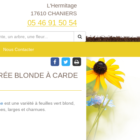
L'Hermitage
17610 CHANIERS
05 46 91 50 54
Nous Contacter
RÉE BLONDE À CARDE
he
est une variété à feuilles vert blond,
es, larges et charnues.