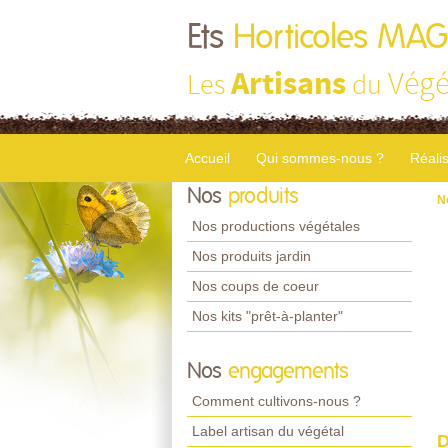
Ets
Horticoles MA
Artisans
Végé
Les
du
Accueil
Qui sommes-nous ?
Réali
Nos
produits
N
Nos productions végétales
Nos produits jardin
Nos coups de coeur
Nos kits "prêt-à-planter"
Nos
engagements
Comment cultivons-nous ?
Label artisan du végétal
D