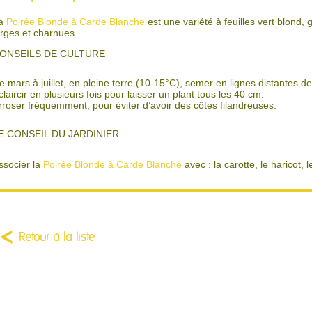
a
Poirée Blonde à Carde Blanche
est une variété à feuilles vert blond,
arges et charnues.
ONSEILS DE CULTURE
e mars à juillet, en pleine terre (10-15°C), semer en lignes distantes 
claircir en plusieurs fois pour laisser un plant tous les 40 cm.
rroser fréquemment, pour éviter d’avoir des côtes filandreuses.
E CONSEIL DU JARDINIER
ssocier la
Poirée Blonde à Carde Blanche
avec : la carotte, le haricot, l
Retour à la liste