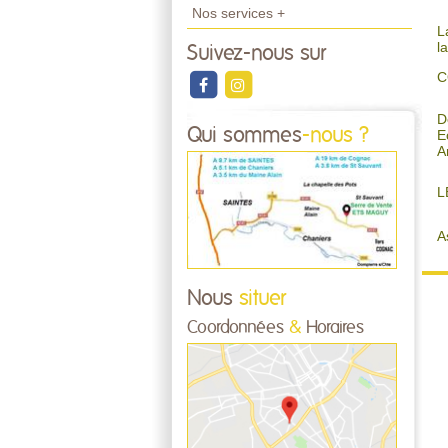
Nos services +
L
l
Suivez-nous sur
C
D
Qui sommes
-nous ?
E
A
L
A
Nous
situer
Coordonnées
&
Horaires