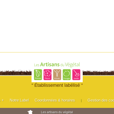
" Établissement labélisé "
s +
Notre Label
Coordonnées & horaires
Gestion des co
|
Les artisans du végétal