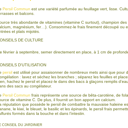
e
Persil Commun
est une variété parfumée au feuillage vert, lisse. Cult
errasses et balcons.
ource très abondante de vitamines (vitamine C surtout), champion des
alcium, magnésium, fer…). Consommez-le frais finement découpé ou e
ntrées et plats mijotés.
ONSEILS DE CULTURE
e février à septembre, semer directement en place, à 1 cm de profondeur.
ONSEILS D'UTILISATION
e
persil
est utilisé pour assaisonner de nombreux mets ainsi que pour dé
ongélation : lavez et séchez les branches ; séparez les feuilles et pla
ien, hachez le persil et placez-le dans des bacs à glaçons remplis d’ea
ans des sacs au congélateur.
e
Persil Commun
frais représente une source de bêta-carotène, de folat
ource de vitamine C. De plus, il fournit un bon apport en calcium.
a réputation que possède le persil de combattre la mauvaise haleine es
anane, le kiwi, le bleuet, le basilic et les épinards, le persil frais perm
ulfurés formés dans la bouche et dans l’intestin.
E CONSEIL DU JARDINIER