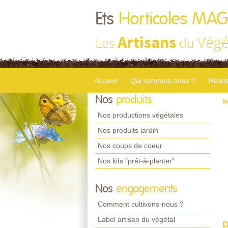
Ets
Horticoles MA
Artisans
Végé
Les
du
Accueil
Qui sommes-nous ?
Réali
Nos
produits
N
Nos productions végétales
Nos produits jardin
Nos coups de coeur
Nos kits "prêt-à-planter"
Nos
engagements
Comment cultivons-nous ?
Label artisan du végétal
D