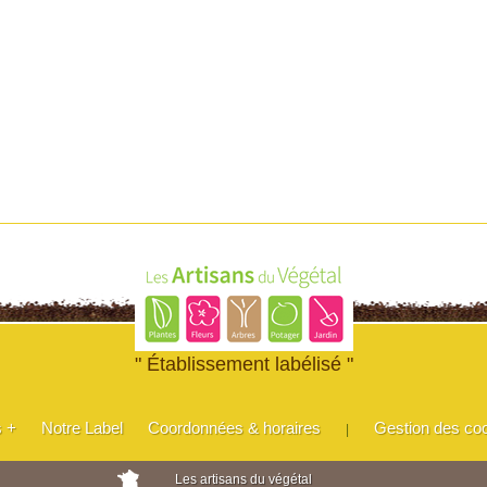
" Établissement labélisé "
s +
Notre Label
Coordonnées & horaires
Gestion des co
|
Les artisans du végétal