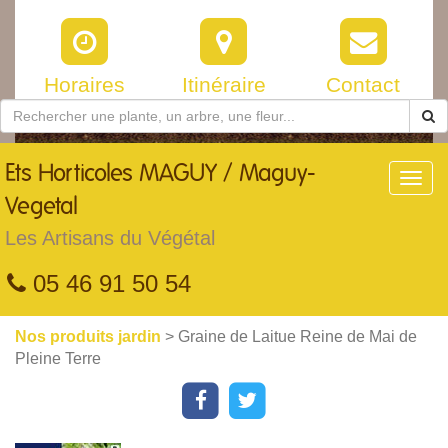
Horaires
Itinéraire
Contact
Ets
Horticoles MAGUY / Maguy-
Toggl
navig
Vegetal
Les Artisans du Végétal
05 46 91 50 54
Nos produits jardin
> Graine de Laitue Reine de Mai de
Pleine Terre