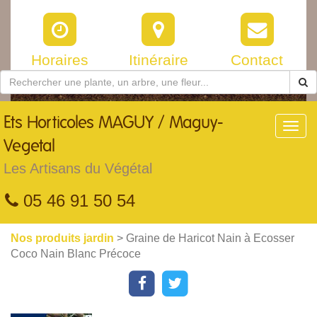
Horaires
Itinéraire
Contact
Ets
Horticoles MAGUY / Maguy-
Toggl
navig
Vegetal
Les Artisans du Végétal
05 46 91 50 54
Nos produits jardin
> Graine de Haricot Nain à Ecosser
Coco Nain Blanc Précoce