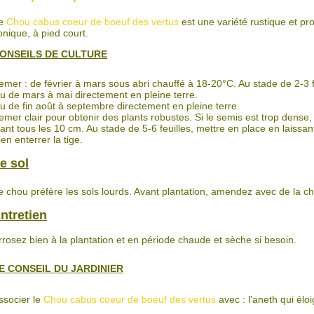
e
Chou cabus coeur de boeuf des vertus
est une variété rustique et p
onique, à pied court.
ONSEILS DE CULTURE
emer : de février à mars sous abri chauffé à 18-20°C. Au stade de 2-3 f
u de mars à mai directement en pleine terre.
u de fin août à septembre directement en pleine terre.
emer clair pour obtenir des plants robustes. Si le semis est trop dense,
lant tous les 10 cm. Au stade de 5-6 feuilles, mettre en place en laiss
ien enterrer la tige.
e sol
e chou préfère les sols lourds. Avant plantation, amendez avec de la ch
ntretien
rrosez bien à la plantation et en période chaude et sèche si besoin.
E CONSEIL DU JARDINIER
ssocier le
Chou cabus coeur de boeuf des vertus
avec : l'aneth qui élo