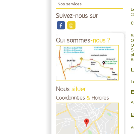
Nos services +
L
c
Suivez-nous sur
C
S
Qui sommes
-nous ?
O
O
S
p
B
L
L
Nous
situer
E
Coordonnées
&
Horaires
A
L
A