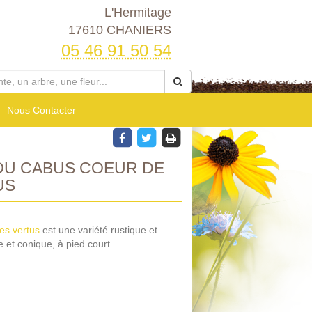
L'Hermitage
17610 CHANIERS
05 46 91 50 54
Nous Contacter
OU CABUS COEUR DE
US
es vertus
est une variété rustique et
et conique, à pied court.