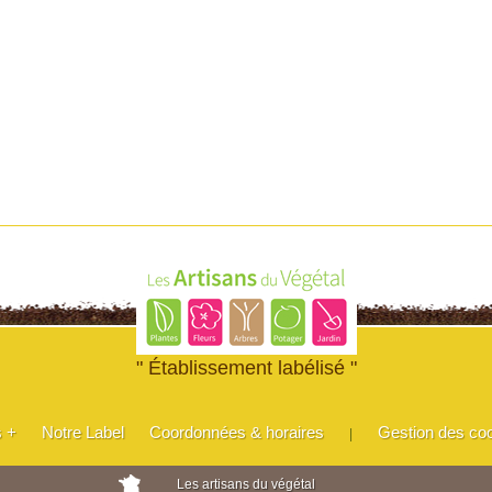
" Établissement labélisé "
s +
Notre Label
Coordonnées & horaires
Gestion des co
|
Les artisans du végétal