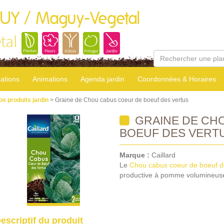
GUY / Maguy-Vegetal
tal
sations
Animations
Agenda jardin
Coordonnées & Horaires
os produits jardin
> Graine de Chou cabus coeur de boeuf des vertus
GRAINE DE CH
BOEUF DES VERT
Marque :
Caillard
Le
Chou cabus coeur de boeuf d
productive à pomme volumineuse 
escriptif du produit