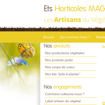
Ets
Horticoles MA
Artisans
Végé
Les
du
Accueil
Qui sommes-nous ?
Réali
Nos
produits
N
Nos productions végétales
Nos produits jardin
Nos coups de coeur
Nos kits "prêt-à-planter"
Nos
engagements
Comment cultivons-nous ?
Label artisan du végétal
D