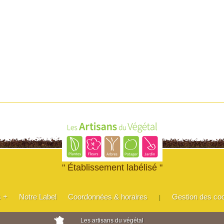
" Établissement labélisé "
s +
Notre Label
Coordonnées & horaires
Gestion des co
|
Les artisans du végétal