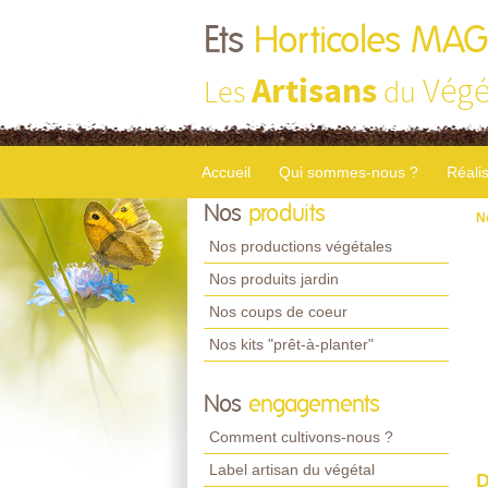
Ets
Horticoles MA
Artisans
Végé
Les
du
Accueil
Qui sommes-nous ?
Réali
Nos
produits
N
Nos productions végétales
Nos produits jardin
Nos coups de coeur
Nos kits "prêt-à-planter"
Nos
engagements
Comment cultivons-nous ?
Label artisan du végétal
D