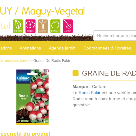
GUY / Maguy-Vegetal
tal
sations
Animations
Agenda jardin
Coordonnées & Horaires
os produits jardin
> Graine De Radis Fakir
GRAINE DE RAD
Marque :
Caillard
Le
Radis Fakir
est une variété am
Radis rond à chair ferme et craqu
gustative.
escriptif du produit