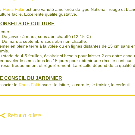
e
Radis Fakir
est une variété améliorée de type National, rouge et blan
ulture facile. Excellente qualité gustative.
ONSEILS DE CULTURE
emer :
) De janvier à mars, sous abri chauffé (12-15°C).
) De mars à septembre sous abri non chauffé.
emer en pleine terre à la volée ou en lignes distantes de 15 cm sans ent
emis.
u stade de 4-5 feuilles, éclaircir si besoin pour laisser 2 cm entre chaqu
enouveler le semis tous les 15 jours pour obtenir une récolte continue.
rroser fréquemment et régulièrement. La récolte dépend de la qualité d
E CONSEIL DU JARDINIER
ssocier le
Radis Fakir
avec : la laitue, la carotte, le fraisier, le cerfeuil
Retour à la liste