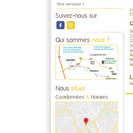
Nos services +
L
C
Suivez-nous sur
C
S
1
Qui sommes
-nous ?
2
S
s
A
R
A
L
A
Nous
situer
Coordonnées
&
Horaires