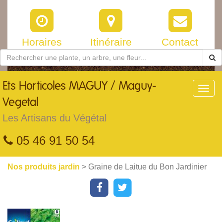
Horaires
Itinéraire
Contact
Ets
Horticoles MAGUY / Maguy-
Toggl
navig
Vegetal
Les Artisans du Végétal
05 46 91 50 54
Nos produits jardin
> Graine de Laitue du Bon Jardinier