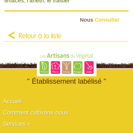
limaces, l'aneth, le fraisier
Nous
Consulter
Retour à la liste
" Établissement labélisé "
Accueil
Comment cultivons-nous
Services +