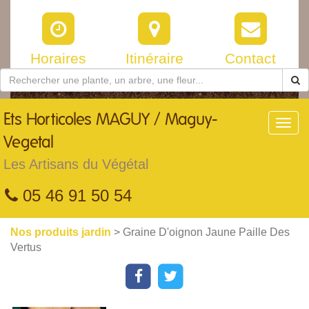
Horaires
Itinéraire
Contact
Ets
Horticoles MAGUY / Maguy-
Toggl
navig
Vegetal
Les Artisans du Végétal
05 46 91 50 54
Nos produits jardin
> Graine D'oignon Jaune Paille Des
Vertus