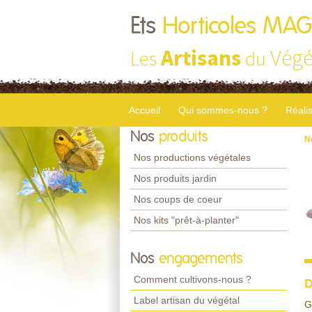
Ets
Horticoles MA
Artisans
Végé
Les
du
Accueil
Qui sommes-nous ?
Réali
Nos
produits
N
Nos productions végétales
Nos produits jardin
Nos coups de coeur
Nos kits "prêt-à-planter"
Nos
engagements
Comment cultivons-nous ?
D
Label artisan du végétal
G