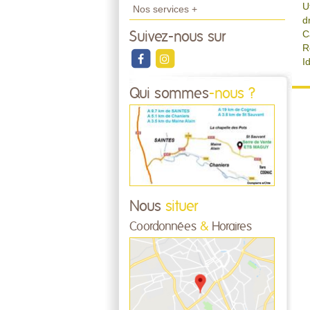
U
Nos services +
d
C
Suivez-nous sur
R
I
Qui sommes
-nous ?
Nous
situer
Coordonnées
&
Horaires