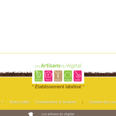
" Établissement labélisé "
s +
Notre Label
Coordonnées & horaires
Gestion des co
|
Les artisans du végétal