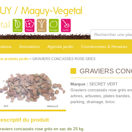
GUY / Maguy-Vegetal
tal
sations
Animations
Agenda jardin
Coordonnées & Horaires
os produits jardin
> GRAVIERS CONCASSES ROSE GRES
GRAVIERS CON
Marque :
SECRET VERT
Graviers concassés rose grès en 
arbres, arbustes, plates bandes, b
parking, drainage, brico.
escriptif du produit
raviers concassés rose grès en sac de 25 kg