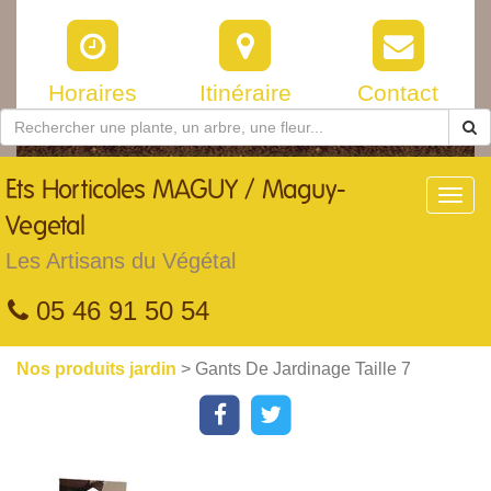
Horaires
Itinéraire
Contact
Ets
Horticoles MAGUY / Maguy-
Toggl
navig
Vegetal
Les Artisans du Végétal
05 46 91 50 54
Nos produits jardin
> Gants De Jardinage Taille 7