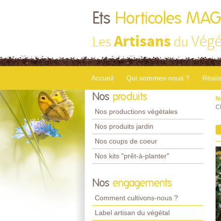
Ets
Horticoles MA
Artisans
Végé
Les
du
Accueil
Qui sommes-nous ?
Réali
Nos
produits
N
C
Nos productions végétales
Nos produits jardin
Nos coups de coeur
Nos kits "prêt-à-planter"
Nos
engagements
Comment cultivons-nous ?
Label artisan du végétal