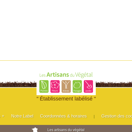
" Établissement labélisé "
s +
Notre Label
Coordonnées & horaires
Gestion des co
|
Les artisans du végétal