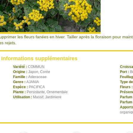
upprimer les fleurs fanées en hiver. Tailler après la floraison pour main
es rejets.
Informations supplémentaires
Variété :
COMMUN
Croiss
Origine :
Japon, Corée
Port :
B
Famille :
Asteraceae
Feuilla
Genre :
AJANIA
Type de
Espèce :
PACIFICA
Fleurs 
Plante :
Persistante, Ornementale
Présenc
Utilisation :
Massif, Jardiniere
Parfum 
Parfum 
Apports
organiq