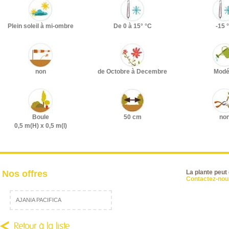
Plein soleil à mi-ombre
De 0 à 15° °C
-15 
non
de Octobre à Decembre
Modé
Boule
50 cm
no
0,5 m(H) x 0,5 m(l)
Nos offres
La plante peut
Contactez-nous
AJANIA PACIFICA
Retour à la liste