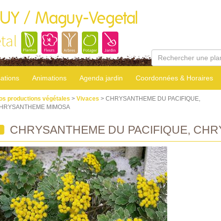
GUY / Maguy-Vegetal
tal
sations
Animations
Agenda jardin
Coordonnées & Horaires
os productions végétales
>
Vivaces
> CHRYSANTHEME DU PACIFIQUE,
HRYSANTHEME MIMOSA
CHRYSANTHEME DU PACIFIQUE, CH