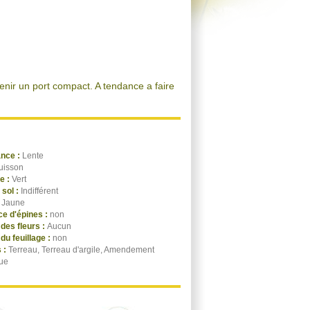
tenir un port compact. A tendance a faire
ance :
Lente
uisson
ge :
Vert
 sol :
Indifférent
:
Jaune
e d'épines :
non
des fleurs :
Aucun
du feuillage :
non
 :
Terreau, Terreau d'argile, Amendement
ue