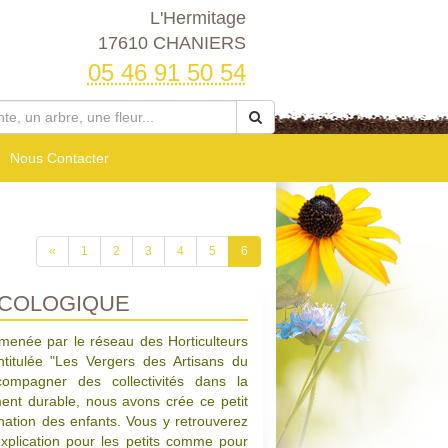
L'Hermitage
17610 CHANIERS
05 46 91 50 54
Nous Contacter
«
1
2
3
4
5
6
ÉCOLOGIQUE
 menée par le réseau des Horticulteurs
ntitulée "Les Vergers des Artisans du
ompagner des collectivités dans la
ment durable, nous avons crée ce petit
ation des enfants. Vous y retrouverez
explication pour les petits comme pour