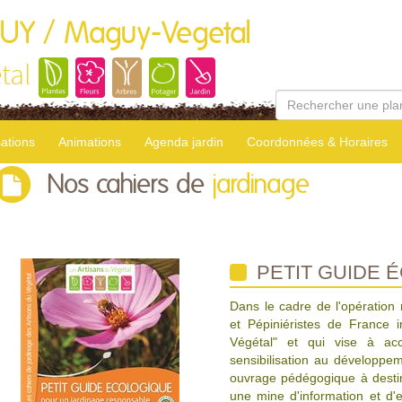
GUY / Maguy-Vegetal
tal
sations
Animations
Agenda jardin
Coordonnées & Horaires
Nos cahiers de
jardinage
PETIT GUIDE 
Dans le cadre de l'opération
et Pépiniéristes de France i
Végétal" et qui vise à acc
sensibilisation au développe
ouvrage pédégogique à destin
une mine d'information et d'