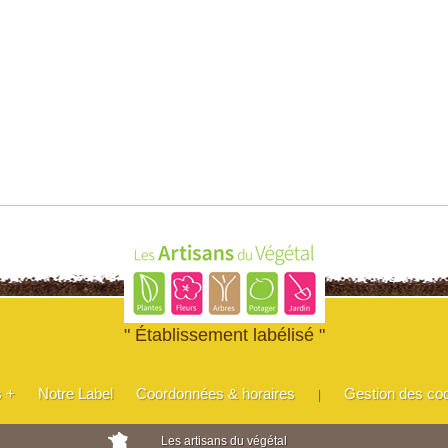
" Établissement labélisé "
s +
Notre Label
Coordonnées & horaires
Gestion des co
|
Les artisans du végétal