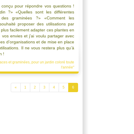
é conçu pour répondre vos questions !
in ?» «Quelles sont les différentes
 et des graminées ?» «Comment les
i souhaité proposer des utilisations par
plus facilement adapter ces plantes en
e vos envies et j'ai voulu partager avec
es d’organisations et de mise en place
ilisations. Il ne vous restera plus qu’à
n !
aces et graminées, pour un jardin coloré toute
l'année"
«
1
2
3
4
5
6