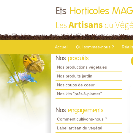
Ets
Horticoles MA
Artisans
Végé
Les
du
Accueil
Qui sommes-nous ?
Réali
Nos
produits
Nos productions végétales
Nos produits jardin
Nos coups de coeur
Nos kits "prêt-à-planter"
Nos
engagements
Comment cultivons-nous ?
Label artisan du végétal