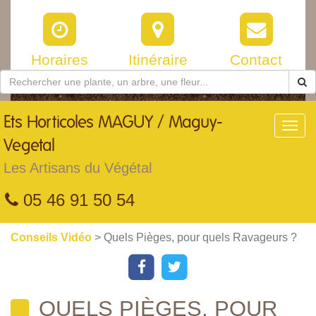
Horaires
Itinéraire
Contact
Ets
Horticoles MAGUY / Maguy-
Toggl
navig
Vegetal
Les Artisans du Végétal
05 46 91 50 54
Conseils Vidéo
> Quels Pièges, pour quels Ravageurs ?
QUELS PIÈGES, POUR