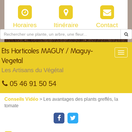
Horaires
Itinéraire
Contact
Ets
Horticoles MAGUY / Maguy-
Toggl
navig
Vegetal
Les Artisans du Végétal
05 46 91 50 54
Conseils Vidéo
> Les avantages des plants greffés, la
tomate