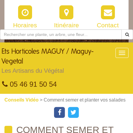
Horaires
Itinéraire
Contact
Ets
Horticoles MAGUY / Maguy-
Toggl
navig
Vegetal
Les Artisans du Végétal
05 46 91 50 54
Conseils Vidéo
> Comment semer et planter vos salades
COMMENT SEMER ET