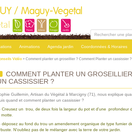
GUY / Maguy-Vegetal
tal
sations
Animations
Agenda jardin
Coordonnées & Horaires
onseils Vidéo
> Comment planter un groseillier ? Comment Planter un cassissier ?
COMMENT PLANTER UN GROSEILLIER
UN CASSISSIER ?
ophie Guillemin, Artisan du Végétal à Marcigny (71), nous explique qua
uis quand et comment planter un cassissier ?
- Creusez un trou, de deux fois la largeur du pot et d'une profondeur 
a motte.
- déposez au fond du trou un amendement organique de type fumier déc
rbuste. N'oubliez pas de le mélanger avec la terre de votre jardin.