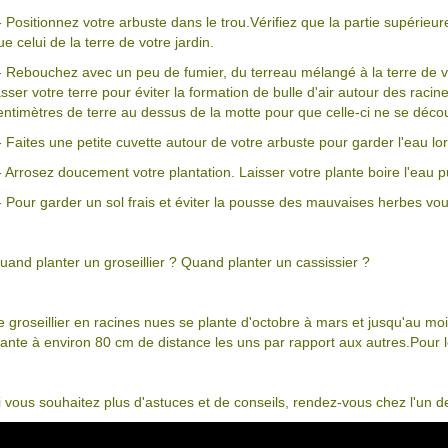
- Positionnez votre arbuste dans le trou.Vérifiez que la partie supérie
ue celui de la terre de votre jardin.
- Rebouchez avec un peu de fumier, du terreau mélangé à la terre de v
asser votre terre pour éviter la formation de bulle d'air autour des raci
entimètres de terre au dessus de la motte pour que celle-ci ne se décou
- Faites une petite cuvette autour de votre arbuste pour garder l'eau l
- Arrosez doucement votre plantation. Laisser votre plante boire l'e
- Pour garder un sol frais et éviter la pousse des mauvaises herbes vou
uand planter un groseillier ? Quand planter un cassissier ?
e groseillier en racines nues se plante d'octobre à mars et jusqu'au mois 
lante à environ 80 cm de distance les uns par rapport aux autres.Pour le
i vous souhaitez plus d'astuces et de conseils, rendez-vous chez l'un d