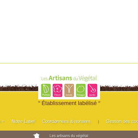
" Établissement labélisé "
s +
Notre Label
Coordonnées & horaires
Gestion des co
|
Les artisans du végétal