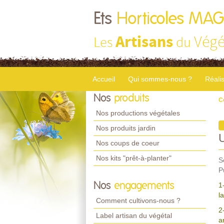
Ets
Horticoles MA
Artisans
Végé
Les
du
Accueil
Qui sommes-nous ?
Réali
Nos
produits
C
Nos productions végétales
Nos produits jardin
Nos coups de coeur
Nos kits "prêt-à-planter"
S
P
Nos
engagements
1
l
Comment cultivons-nous ?
2
Label artisan du végétal
a