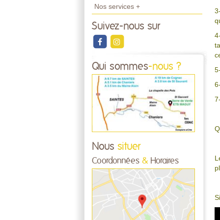
Nos services +
3
q
Suivez-nous sur
4
t
c
Qui sommes
-nous ?
5
6
7
Q
Nous
situer
L
Coordonnées
&
Horaires
p
S