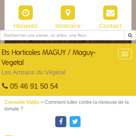
Horaires
Itinéraire
Contact
Ets
Horticoles MAGUY / Maguy-
Toggl
navig
Vegetal
Les Artisans du Végétal
05 46 91 50 54
Conseils Vidéo
> Comment lutter contre la mineuse de la
tomate ?