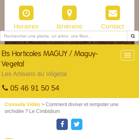
Horaires
Itinéraire
Contact
Ets
Horticoles MAGUY / Maguy-
Toggl
navig
Vegetal
Les Artisans du Végétal
05 46 91 50 54
Conseils Vidéo
> Comment diviser et rempoter une
orchidée ? Le Cimbidium