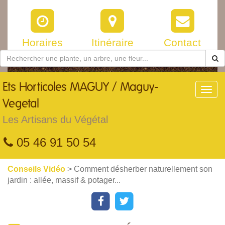
Horaires
Itinéraire
Contact
Ets
Horticoles MAGUY / Maguy-
Toggl
navig
Vegetal
Les Artisans du Végétal
05 46 91 50 54
Conseils Vidéo
> Comment désherber naturellement son
jardin : allée, massif & potager...