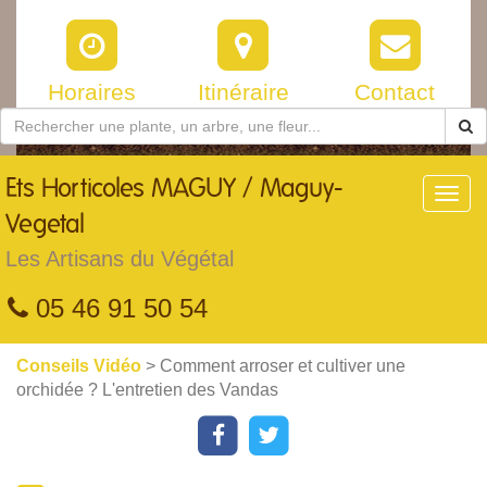
Horaires
Itinéraire
Contact
Ets
Horticoles MAGUY / Maguy-
Toggl
navig
Vegetal
Les Artisans du Végétal
05 46 91 50 54
Conseils Vidéo
> Comment arroser et cultiver une
orchidée ? L'entretien des Vandas