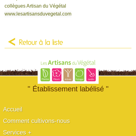
collègues Artisan du Végétal
www.lesartisansduvegetal.com
Retour à la liste
" Établissement labélisé "
Accueil
Comment cultivons-nous
Services +