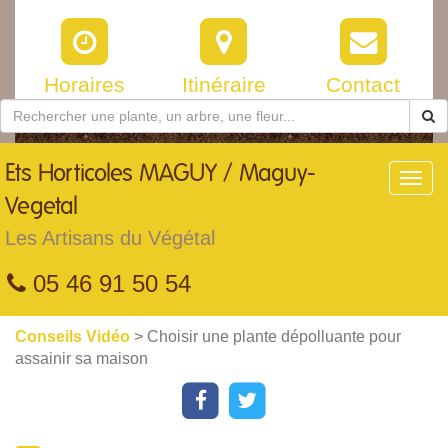
Horaires
Itinéraire
Contact
Ets
Horticoles MAGUY / Maguy-
Toggl
navig
Vegetal
Les Artisans du Végétal
05 46 91 50 54
Conseils Vidéo
> Choisir une plante dépolluante pour
assainir sa maison