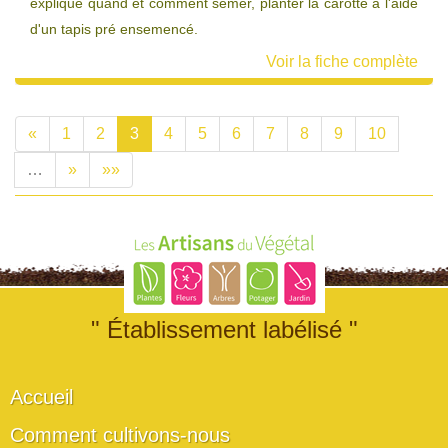
explique quand et comment semer, planter la carotte à l'aide
d'un tapis pré ensemencé.
Voir la fiche complète
«
1
2
3
4
5
6
7
8
9
10
…
»
»»
" Établissement labélisé "
Accueil
Comment cultivons-nous