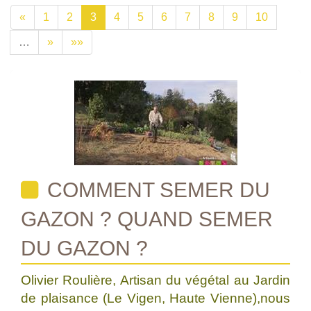
«
1
2
3
4
5
6
7
8
9
10
…
»
»»
COMMENT SEMER DU
GAZON ? QUAND SEMER
DU GAZON ?
Olivier Roulière, Artisan du végétal au Jardin
de plaisance (Le Vigen, Haute Vienne),nous